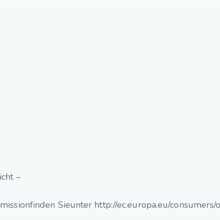
cht –
issionfinden Sieunter http://ec.europa.eu/consumers/o