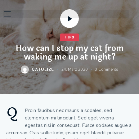
TIPS
How can I stop my cat from
waking me up at night?
CATULIZE
24. März 2020
0
Comments
Q
Proin faucibus nec mauris a sodales, sed
elementum mi tincidunt. Sed eget viverra
egestas nisi in consequat. Fusce sodales augue a
accumsan. Cras sollicitudin, ipsum eget blandit pulvinar.