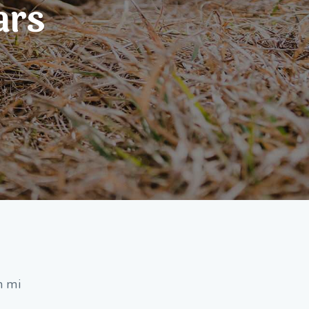
ars
m mi