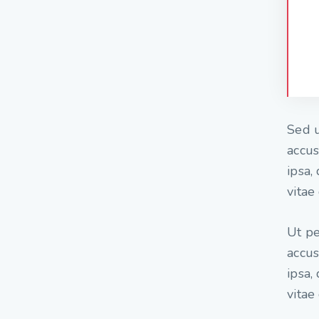
Sed u
accu
ipsa,
vitae 
Ut pe
accu
ipsa,
vitae