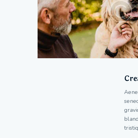
Cre
Aenea
senec
gravi
bland
trist