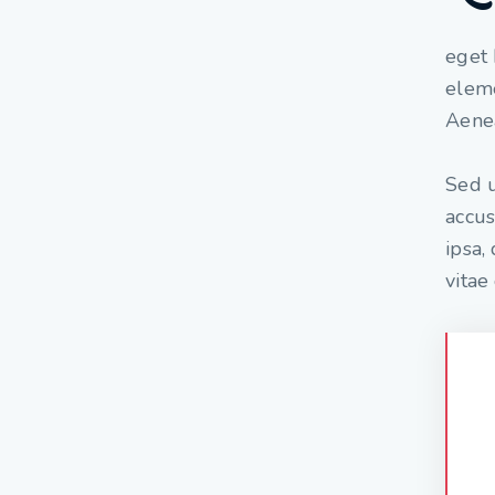
eget 
eleme
Aenea
Sed u
accu
ipsa,
vitae