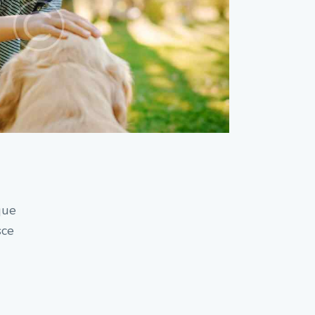
que
sce