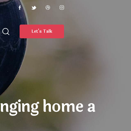
Let's Talk
inging home a