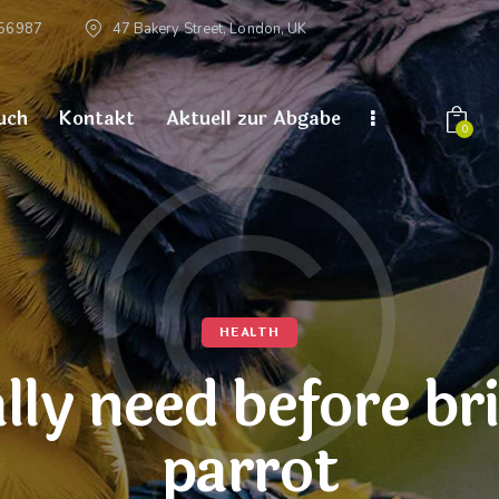
56987
47 Bakery Street, London, UK
uch
Kontakt
Aktuell zur Abgabe
0
HEALTH
lly need before br
parrot