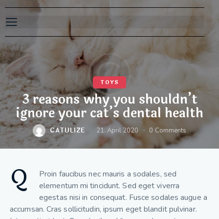
TOYS
3 reasons why you shouldn’t
ignore your cat’s dental health
CATULIZE
21. April 2020
0
Comments
Q
Proin faucibus nec mauris a sodales, sed
elementum mi tincidunt. Sed eget viverra
egestas nisi in consequat. Fusce sodales augue a
accumsan. Cras sollicitudin, ipsum eget blandit pulvinar.