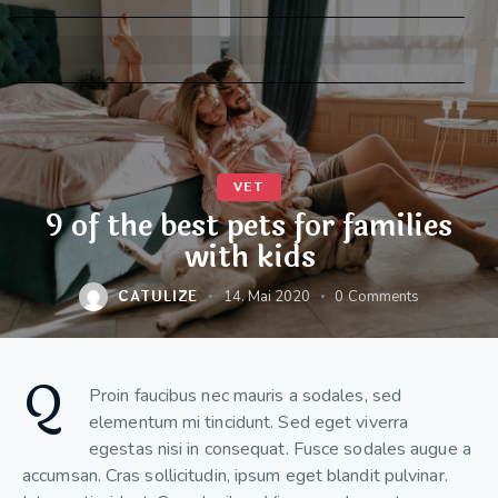
VET
9 of the best pets for families
with kids
CATULIZE
14. Mai 2020
0
Comments
Q
Proin faucibus nec mauris a sodales, sed
elementum mi tincidunt. Sed eget viverra
egestas nisi in consequat. Fusce sodales augue a
accumsan. Cras sollicitudin, ipsum eget blandit pulvinar.