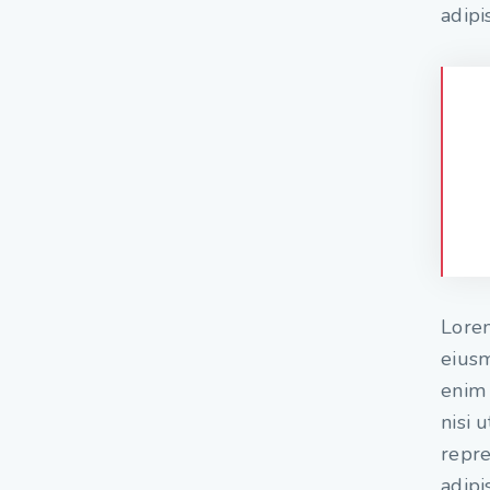
adipis
Lorem
eiusm
enim 
nisi 
repre
adipis