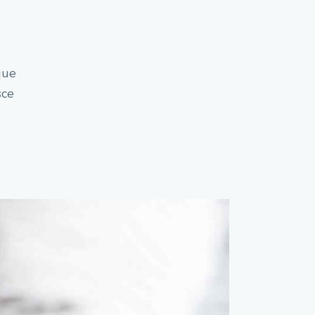
que
sce