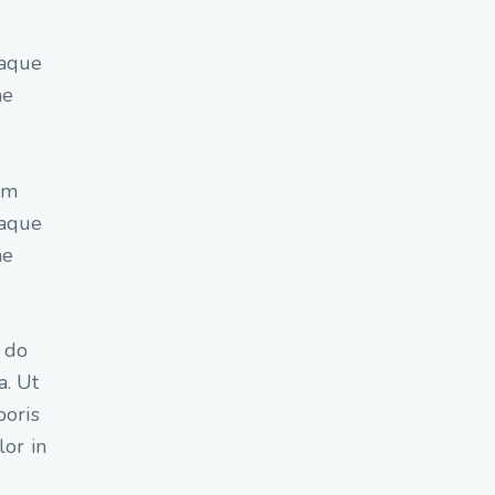
eaque
ae
em
eaque
ae
d do
a. Ut
boris
lor in