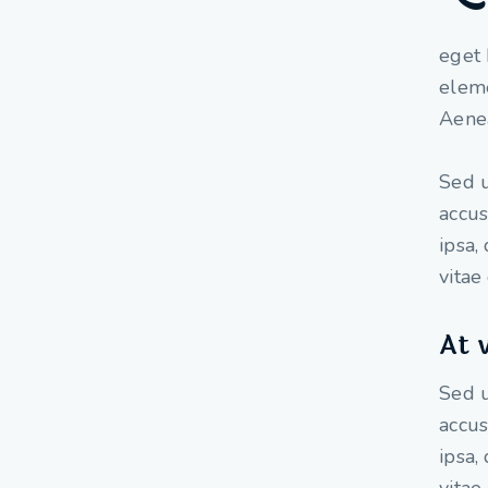
eget 
eleme
Aenea
Sed u
accu
ipsa,
vitae
At 
Sed u
accu
ipsa,