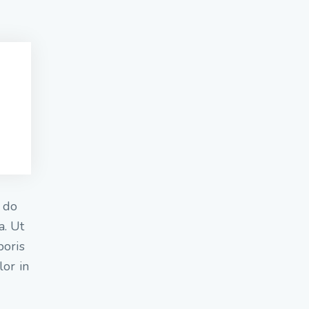
d do
a. Ut
boris
lor in