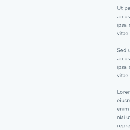
Ut pe
accu
ipsa,
vitae
Sed u
accu
ipsa,
vitae
Lorem
eiusm
enim 
nisi 
repre