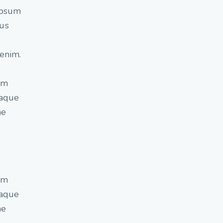
 ipsum
mus
 enim.
em
eaque
ae
em
eaque
ae