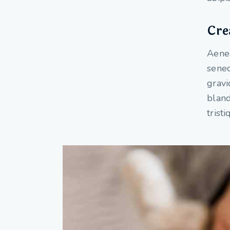
Cre
Aenea
senec
gravi
bland
trist