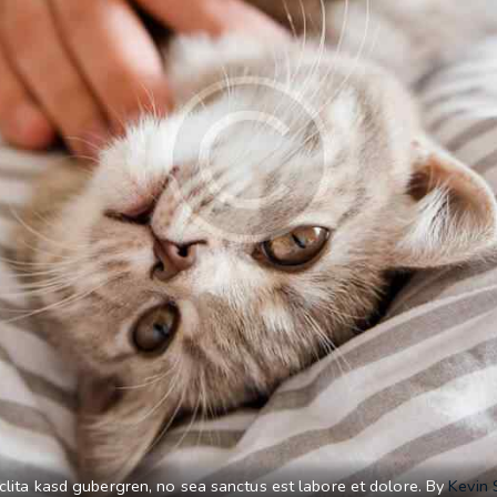
 clita kasd gubergren, no sea sanctus est labore et dolore. By
Kevin 