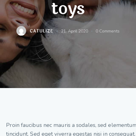
toys
CATULIZE
21. April 2020
0
Comments
Q
Proin faucibus nec mauris a sodales, sed elementu
tincidunt. Sed eget viverra egestas nisi in consequat.